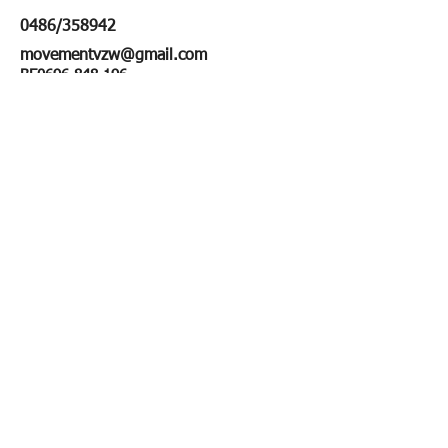
0486/358942
movementvzw@gmail.com
BE0696.848.196
BE14
7390 2607 2183
First Name
Last Name
Email
Message