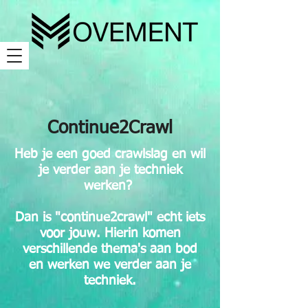
Continue2Crawl
Heb je een goed crawlslag en wil
je verder aan je techniek
werken?
Dan is "continue2crawl" echt iets
voor jouw. Hierin komen
verschillende thema's aan bod
en werken we verder aan je
techniek.