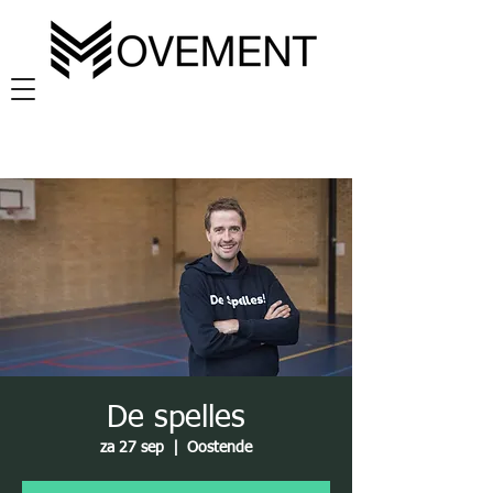
De spelles
za 27 sep
  |  
Oostende